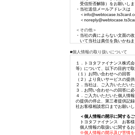
受信拒否解除）をお願いしま
・当社送信メールアドレスは
＜info@webtocase.ts3car
＜noreply@webtocase.ts3
＜その他＞
・当社の責によらない文面の改
いて当社は責任を負いかねま
・当サービスにて取り引きの申
・当サービスによる通信内容は
■個人情報の取り扱いについて
１．トヨタファイナンス株式会
等）について、以下の目的で取
（１）お問い合わせへの回答
（２）より良いサービスの提供
２．当社は、ご入力いただいた
３．お問い合わせへの回答に必
４．ご入力いただいた個人情報
の提供の停止、第三者提供記録
社お客様相談窓口までお願いし
＜個人情報の開示に関するご
トヨタファイナンス お客様
個人情報の取扱いに関するお
※個人情報の開示及び苦情を