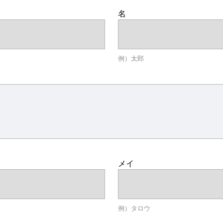
名
例）太郎
メイ
例）タロウ