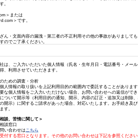
す。
d.com＞または
card.com＞です。
ざん・文面内容の漏洩・第三者の不正利用その他の事故がありましても
すのでご了承ください。
し込みまたは承諾としての効力その他法的な効力を有しません。
、第三者に開示することを禁止させていただきます。
社は、ご入力いただいた個人情報（氏名・生年月日・電話番号・メール
得、利用させていただきます。
のための調査・分析
個人情報の取り扱いを上記利用目的の範囲内で委託することがあります
要な個人情報をご入力いただけない場合、お問い合わせへの返信ができ
について開示等（利用目的の通知、開示、内容の訂正・追加又は削除、
の開示）に関するご請求があった場合、対応いたします。お手続き及び
ます。
相談、苦情に関して＞
相談窓口
問い合わせは
こちら
受付する窓口となります。その他のお問い合わせは下記を参照ください