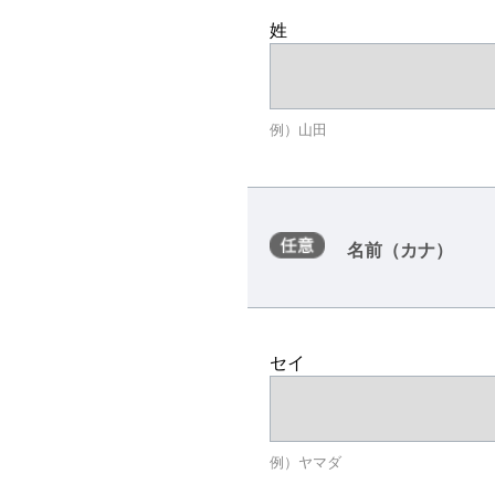
姓
例）山田
名前（カナ）
セイ
例）ヤマダ