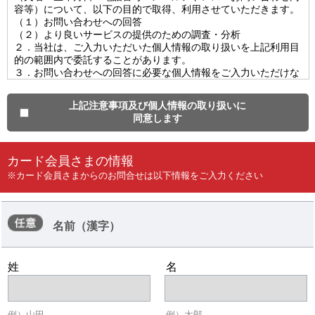
容等）について、以下の目的で取得、利用させていただきます。
答させていただけない場合がございます。
（１）お問い合わせへの回答
・お問い合わせ内容によっては「カード会員さまの情報」がすべ
（２）より良いサービスの提供のための調査・分析
て入力されていないとご回答させていただけない場合がござい
２．当社は、ご入力いただいた個人情報の取り扱いを上記利用目
ます。
的の範囲内で委託することがあります。
・お問い合わせの内容によってはご契約者さま本人以外にはご回
３．お問い合わせへの回答に必要な個人情報をご入力いただけな
答させていただけない場合がございます。
い場合、お問い合わせへの返信ができない場合があります。
・特定のアドレスまたはドメインから限定受信（または受信拒
４．ご入力いただいた個人情報について開示等（利用目的の通
否）を登録されているお客様は受信対象アドレスへの追加登録
上記注意事項及び個人情報の取り扱いに
知、開示、内容の訂正・追加又は削除、利用の停止、消去又は第
（または受信拒否解除）をお願いします。
同意します
三者への提供の停止、第三者提供記録の開示）に関するご請求が
・当社送信メールアドレスは
あった場合、対応いたします。お手続き及びお問い合わせ窓口
＜info@webtocase.ts3card.com＞または
は、下記の当社お客様相談窓口までお願いします。
＜noreply@webtocase.ts3card.com＞です。
カード会員さまの情報
＜個人情報の開示に関するご相談、苦情に関して＞
＜その他＞
※カード会員さまからのお問合せは以下情報をご入力ください
トヨタファイナンス お客様相談窓口
・当社の責によらない文面の改ざん・文面内容の漏洩・第三者の
個人情報の取扱いに関するお問い合わせは
こちら
不正利用その他の事故がありましても、これによって生じた損
※個人情報の開示及び苦情を受付する窓口となります。その他の
害について当社は責任を負いかねますのでご了承ください。
お問い合わせは下記を参照ください。
・当サービスにて取り引きの申し込みまたは承諾としての効力そ
名前（漢字）
の他法的な効力を有しません。
＜その他のお問い合わせに関して（商品・サービス、お支払い関
・当サービスによる通信内容は、第三者に開示することを禁止さ
連等）＞
せていただきます。
姓
名
・よくあるご質問
・お問い合わせ先一覧
５．当社は個人情報を適切に保護する管理責任者として個人情報
例）山田
例）太郎