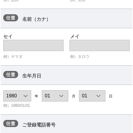
保護管理者（コンプライアンス担当役員）を設置しています。個
人情報保護管理者の連絡先は、上記４．のお問い合わせ窓口で
す。
６．当モールにおいては、“Cookie”を使用しています。
名前（カナ）
セイ
メイ
例）ヤマダ
例）タロウ
生年月日
年
月
日
例）1980/01/01
ご登録電話番号