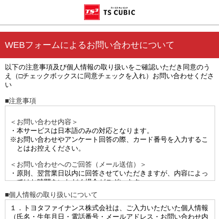
WEBフォームによるお問い合わせについて
以下の注意事項及び個人情報の取り扱いをご確認いただき同意のう
え（□チェックボックスに同意チェックを入れ）お問い合わせくださ
い
■注意事項
＜お問い合わせ内容＞
・本サービスは日本語のみの対応となります。
※お問い合わせやアンケート回答の際、カード番号を入力するこ
とはお控えください。
＜お問い合わせへのご回答（メール送信）＞
・原則、翌営業日以内に回答させていただきますが、内容によっ
てはお時間をいただく場合がございます。
・お問い合わせの内容によっては弊社インフォメーションデスク
■個人情報の取り扱いについて
へのお電話をお願いする場合、もしくは当社よりお電話させて
１．トヨタファイナンス株式会社は、ご入力いただいた個人情報
いただく場合がございます。
（氏名・生年月日・電話番号・メールアドレス・お問い合わせ内
・お問い合わせの内容によっては当社の任意の判断により、ご回